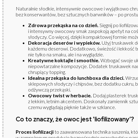
Naturalnie słodkie, intensywnie owocowe i wyjątkowo chrup
bez konserwantów, bez sztucznych barwników – po prostu
Zdrowa przekąska na co dzień.
Sięgnij po liofili
i intensywny owocowy smak zaspokoją apetyt na coś
słodyczy. Co więcej, dzięki kompaktowej formie możes
Dekoracja deserów i wypieków.
Użyj truskawek do
każdemu deserowi. Dodatkowo, świeżość i lekkość 
nie tylko na smaku, ale i na wyglądzie.
Kreatywne koktajle i smoothie.
Wzbogać swoje ulu
niepowtarzalne kompozycje. Dodatek truskawek nada
chrupiący topping.
Idealna przekąska do lunchboxa dla dzieci.
Wrzuć
sklepowych słodyczy i chipsów, bez dodatku cukru, b
odżywczą przekąski.
Owocowy twist w herbacie.
Dodaj plasterek trus
z lekkim, letnim akcentem. Doskonały zamiennik szt
czemu wyglądają pięknie także w szklance.
Co to znaczy, że owoc jest 'liofilizowany’?
Proces liofilizacji
to zaawansowana technika suszenia, któr
w zamrożonym produkcie bezpośrednio przechodzi w parę wo