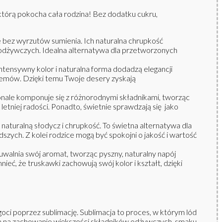
którą pokocha cała rodzina! Bez dodatku cukru,
le bez wyrzutów sumienia. Ich naturalna chrupkość
odżywczych. Idealna alternatywa dla przetworzonych
ntensywny kolor i naturalna forma dodadzą elegancji
emów. Dzięki temu Twoje desery zyskają
onale komponuje się z różnorodnymi składnikami, tworząc
niej radości. Ponadto, świetnie sprawdzają się jako
naturalną słodycz i chrupkość. To świetna alternatywa dla
zych. Z kolei rodzice mogą być spokojni o jakość i wartość
walnia swój aromat, tworząc pyszny, naturalny napój
, że truskawki zachowują swój kolor i kształt, dzięki
oci poprzez sublimację. Sublimacja to proces, w którym lód
ala na zachowanie większości składników odżywczych, smaku