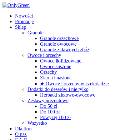
Nowości
Promocje
Sklep
Granole
Granole orzechowe
Granole owocowe
Granole z dawnych zbóż
Owoce i orzechy
Owoce liofilizowane
Owoce suszone
Orzechy
Ziarna i nasiona
★ Owoce i orzechy w czekoladzie
Dodatki do deserów i nie tylko
Herbatki ziołowo-owocowe
Zestawy prezentowe
Do 50 zł
Do 100 zł
Powyżej 100 zł
Wszystko
Dla firm
O nas
F.A.Q.