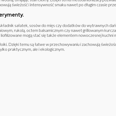
achowują świeżość i intensywność smaku nawet po długim czasie pr
perymenty.
o składnik sałatek, sosów do mięs czy dodatków do wytrawnych dań
niowym, rukolą, octem balsamicznym czy nawet grillowanym kurcza
 liofilizowane mogą stać się także elementem nowoczesnej kuchni m
łoiki. Dzięki temu są łatwe w przechowywaniu i zachowują świeżoś
ylko praktycznym, ale i ekologicznym.