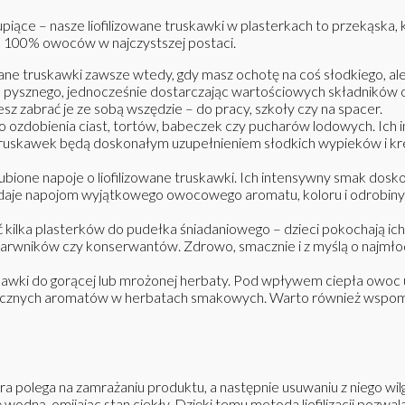
iące – nasze liofilizowane truskawki w plasterkach to przekąska, 
 100% owoców w najczystszej postaci.
zowane truskawki zawsze wtedy, gdy masz ochotę na coś słodkiego, a
 pysznego, jednocześnie dostarczając wartościowych składników 
z zabrać je ze sobą wszędzie – do pracy, szkoły czy na spacer.
 ozdobienia ciast, tortów, babeczek czy pucharów lodowych. Ich i
truskawek będą doskonałym uzupełnieniem słodkich wypieków i kr
bione napoje o liofilizowane truskawki. Ich intensywny smak dosk
je napojom wyjątkowego owocowego aromatu, koloru i odrobiny let
 kilka plasterków do pudełka śniadaniowego – dzieci pokochają ich 
arwników czy konserwantów. Zdrowo, smacznie i z myślą o najmłods
kawki do gorącej lub mrożonej herbaty. Pod wpływem ciepła owoc u
ucznych aromatów w herbatach smakowych. Warto również wspomnieć
a polega na zamrażaniu produktu, a następnie usuwaniu z niego wilg
dną, omijając stan ciekły. Dzięki temu metoda liofilizacji pozw