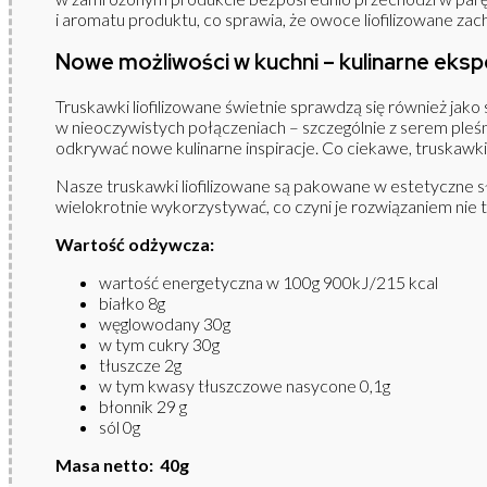
i aromatu produktu, co sprawia, że owoce liofilizowane z
Nowe możliwości w kuchni – kulinarne eks
Truskawki liofilizowane świetnie sprawdzą się również jak
w nieoczywistych połączeniach – szczególnie z serem pleś
odkrywać nowe kulinarne inspiracje. Co ciekawe, truskawki
Nasze truskawki liofilizowane są pakowane w estetyczne s
wielokrotnie wykorzystywać, co czyni je rozwiązaniem nie t
Wartość odżywcza:
wartość energetyczna w 100g 900kJ/215 kcal
białko 8g
węglowodany 30g
w tym cukry 30g
tłuszcze 2g
w tym kwasy tłuszczowe nasycone 0,1g
błonnik 29 g
sól 0g
Masa netto: 40g