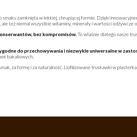
o smaku zamknięta w lekkiej, chrupiącej formie. Dzięki innowacyjnemu
ak, ale też niemal wszystkie witaminy, minerały i wartości odżywc
 konserwantów, bez kompromisów.
To właśnie dlatego nasze trus
wygodne do przechowywania i niezwykle uniwersalne w zasto
nek bakaliowych.
smak, za formę i za naturalność. Liofilizowane truskawki w plaste