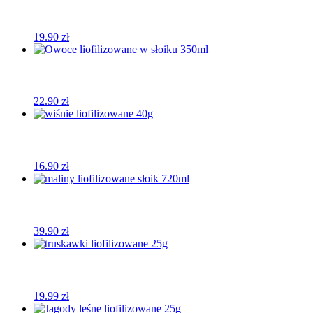
19.90
zł
22.90
zł
16.90
zł
39.90
zł
19.99
zł