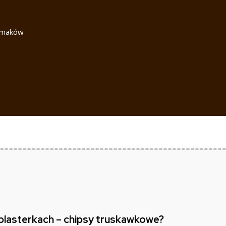
 smaków
 plasterkach – chipsy truskawkowe?