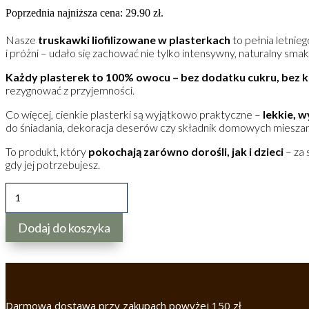
Poprzednia najniższa cena:
29.90
zł
.
Nasze
truskawki liofilizowane w plasterkach
to pełnia letnieg
i próżni – udało się zachować nie tylko intensywny, naturalny sm
Każdy plasterek to 100% owocu – bez dodatku cukru, bez
rezygnować z przyjemności.
Co więcej, cienkie plasterki są wyjątkowo praktyczne –
lekkie, 
do śniadania, dekoracja deserów czy składnik domowych miesza
To produkt, który
pokochają zarówno dorośli, jak i dzieci
– za 
gdy jej potrzebujesz.
ILOŚĆ
TRUSKAWKI
LIOFILIZOWANE
Dodaj do koszyka
W
PLASTERKACH
-
CHIPSY
Darmowa dostawa przy zakupach powyżej 150 zł