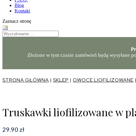
Blog
Kontakt
Zaznacz stronę

0
Pr
Złożone w tym czasie zamówień będą wysyłane po
STRONA GŁÓWNA
|
SKLEP
|
OWOCE LIOFILIZOWANE
Truskawki liofilizowane w p
29.90
zł