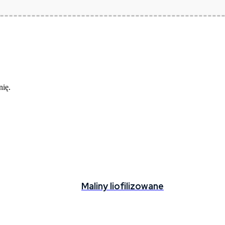
nię.
Maliny liofilizowane