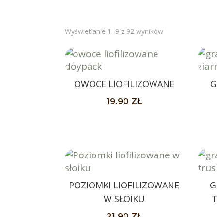
Posortowane
Wyświetlanie 1–9 z 92 wyników
według
popularności
OWOCE LIOFILIZOWANE
G
19.90
ZŁ
POZIOMKI LIOFILIZOWANE
G
W SŁOIKU
T
21.90
ZŁ