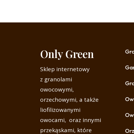
Only Green
Gr
Gar
Sklep internetowy
z granolami
Gra
owocowymi,
Owo
orzechowymi, a także
liofilizowanymi
Ow
owocami, oraz innymi
przekąskami, które
Or