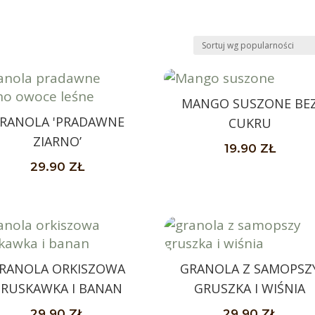
MANGO SUSZONE BE
RANOLA 'PRADAWNE
CUKRU
ZIARNO’
19.90
ZŁ
29.90
ZŁ
RANOLA ORKISZOWA
GRANOLA Z SAMOPSZ
RUSKAWKA I BANAN
GRUSZKA I WIŚNIA
29.90
ZŁ
29.90
ZŁ