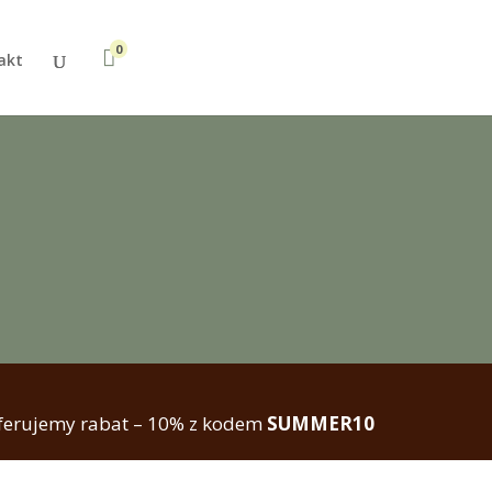
0

akt
oferujemy rabat – 10% z kodem
SUMMER10