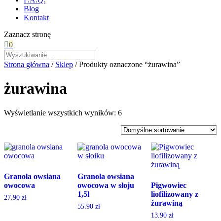
Blog
Kontakt
Zaznacz stronę

0
Strona główna
/
Sklep
/ Produkty oznaczone “żurawina”
żurawina
Wyświetlanie wszystkich wyników: 6
Granola owsiana
Granola owsiana
owocowa
owocowa w słoju
Pigwowiec
1,5l
liofilizowany z
27.90
zł
żurawiną
55.90
zł
13.90
zł