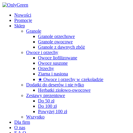
Nowości
Promocje
Sklep
Granole
Granole orzechowe
Granole owocowe
Granole z dawnych zbóż
Owoce i orzechy
Owoce liofilizowane
Owoce suszone
Orzechy
Ziarna i nasiona
★ Owoce i orzechy w czekoladzie
Dodatki do deserów i nie tylko
Herbatki ziołowo-owocowe
Zestawy prezentowe
Do 50 zł
Do 100 zł
Powyżej 100 zł
Wszystko
Dla firm
O nas
F.A.Q.