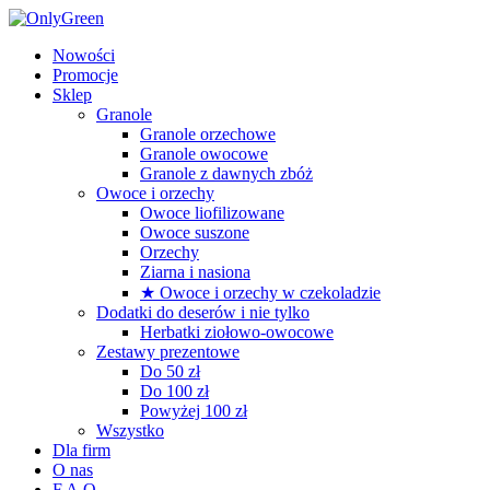
Nowości
Promocje
Sklep
Granole
Granole orzechowe
Granole owocowe
Granole z dawnych zbóż
Owoce i orzechy
Owoce liofilizowane
Owoce suszone
Orzechy
Ziarna i nasiona
★ Owoce i orzechy w czekoladzie
Dodatki do deserów i nie tylko
Herbatki ziołowo-owocowe
Zestawy prezentowe
Do 50 zł
Do 100 zł
Powyżej 100 zł
Wszystko
Dla firm
O nas
F.A.Q.