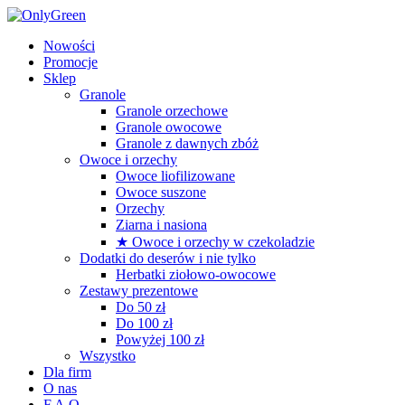
Nowości
Promocje
Sklep
Granole
Granole orzechowe
Granole owocowe
Granole z dawnych zbóż
Owoce i orzechy
Owoce liofilizowane
Owoce suszone
Orzechy
Ziarna i nasiona
★ Owoce i orzechy w czekoladzie
Dodatki do deserów i nie tylko
Herbatki ziołowo-owocowe
Zestawy prezentowe
Do 50 zł
Do 100 zł
Powyżej 100 zł
Wszystko
Dla firm
O nas
F.A.Q.