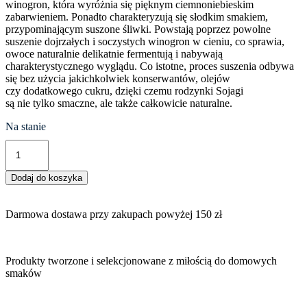
winogron, która wyróżnia się pięknym ciemnoniebieskim
zabarwieniem. Ponadto charakteryzują się słodkim smakiem,
przypominającym suszone śliwki. Powstają poprzez powolne
suszenie dojrzałych i soczystych winogron w cieniu, co sprawia,
owoce naturalnie delikatnie fermentują i nabywają
charakterystycznego wyglądu. Co istotne, proces suszenia odbywa
się bez użycia jakichkolwiek konserwantów, olejów
czy dodatkowego cukru, dzięki czemu rodzynki Sojagi
są nie tylko smaczne, ale także całkowicie naturalne.
Na stanie
ilość
Rodzynki
niebieskie
Dodaj do koszyka
Sojagi
Darmowa dostawa przy zakupach powyżej 150 zł
Produkty tworzone i selekcjonowane z miłością do domowych
smaków