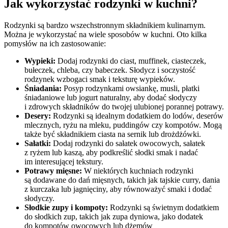
Jak wykorzystać rodzynki w kuchni?
Rodzynki są bardzo wszechstronnym składnikiem kulinarnym.
Można je wykorzystać na wiele sposobów w kuchni. Oto kilka
pomysłów na ich zastosowanie:
Wypieki:
Dodaj rodzynki do ciast, muffinek, ciasteczek,
bułeczek, chleba, czy babeczek. Słodycz i soczystość
rodzynek wzbogaci smak i teksturę wypieków.
Śniadania:
Posyp rodzynkami owsiankę, musli, płatki
śniadaniowe lub jogurt naturalny, aby dodać słodyczy
i zdrowych składników do twojej ulubionej porannej potrawy.
Desery:
Rodzynki są idealnym dodatkiem do lodów, deserów
mlecznych, ryżu na mleku, puddingów czy kompotów. Mogą
także być składnikiem ciasta na sernik lub drożdżówki.
Sałatki:
Dodaj rodzynki do sałatek owocowych, sałatek
z ryżem lub kaszą, aby podkreślić słodki smak i nadać
im interesującej tekstury.
Potrawy mięsne:
W niektórych kuchniach rodzynki
są dodawane do dań mięsnych, takich jak tajskie curry, dania
z kurczaka lub jagnięciny, aby równoważyć smaki i dodać
słodyczy.
Słodkie zupy i kompoty:
Rodzynki są świetnym dodatkiem
do słodkich zup, takich jak zupa dyniowa, jako dodatek
do kompotów owocowych lub dżemów