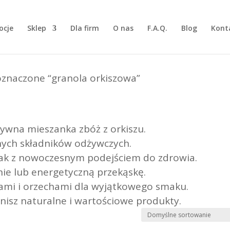
ocje
Sklep
Dla firm
O nas
F.A.Q.
Blog
Kont
oznaczone “granola orkiszowa”
żywna mieszanka zbóż z orkiszu.
nnych składników odżywczych.
mak z nowoczesnym podejściem do zdrowia.
nie lub energetyczną przekąskę.
ami i orzechami dla wyjątkowego smaku.
enisz naturalne i wartościowe produkty.