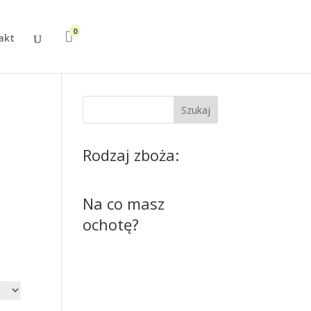
0

akt
Szukaj
Rodzaj zboża:
Na co masz
ochotę?