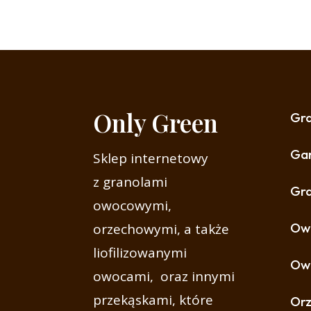
Only Green
Gr
Gar
Sklep internetowy
z granolami
Gra
owocowymi,
Owo
orzechowymi, a także
liofilizowanymi
Ow
owocami, oraz innymi
przekąskami, które
Or