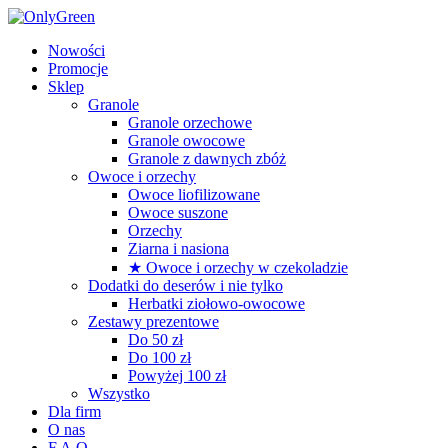
Nowości
Promocje
Sklep
Granole
Granole orzechowe
Granole owocowe
Granole z dawnych zbóż
Owoce i orzechy
Owoce liofilizowane
Owoce suszone
Orzechy
Ziarna i nasiona
★ Owoce i orzechy w czekoladzie
Dodatki do deserów i nie tylko
Herbatki ziołowo-owocowe
Zestawy prezentowe
Do 50 zł
Do 100 zł
Powyżej 100 zł
Wszystko
Dla firm
O nas
F.A.Q.